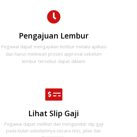
Pengajuan Lembur
Pegawai dapat mengajukan lembur melalui aplikasi
dan harus melewati proses approval sebelum
lembur tersebut dapat diklaim
Lihat Slip Gaji
Pegawai dapat melihat dan mengunduh slip gaji
pada bulan sebelumnya secara rinci, jelas dan