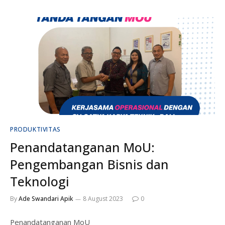
PRODUKTIVITAS
Penandatanganan MoU:
Pengembangan Bisnis dan
Teknologi
By
Ade Swandari Apik
8 August 2023
0
Penandatanganan MoU