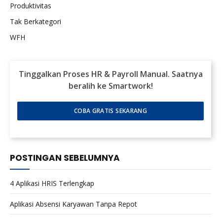
Produktivitas
Tak Berkategori
WFH
Tinggalkan Proses HR & Payroll Manual. Saatnya
beralih ke Smartwork!
COBA GRATIS SEKARANG
POSTINGAN SEBELUMNYA
4 Aplikasi HRIS Terlengkap
Aplikasi Absensi Karyawan Tanpa Repot