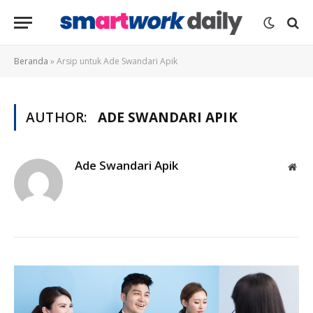
Beranda
»
Arsip untuk Ade Swandari Apik
AUTHOR:
ADE SWANDARI APIK
Ade Swandari Apik
Web