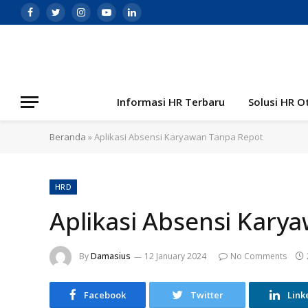
Facebook
Twitter
Instagram
YouTube
LinkedIn
Informasi HR Terbaru
Solusi HR O
Beranda
»
Aplikasi Absensi Karyawan Tanpa Repot
HRD
Aplikasi Absensi Kary
By
Damasius
12 January 2024
No Comments
Facebook
Twitter
Link