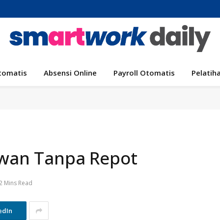
tomatis
Absensi Online
Payroll Otomatis
Pelatih
awan Tanpa Repot
2 Mins Read
edIn