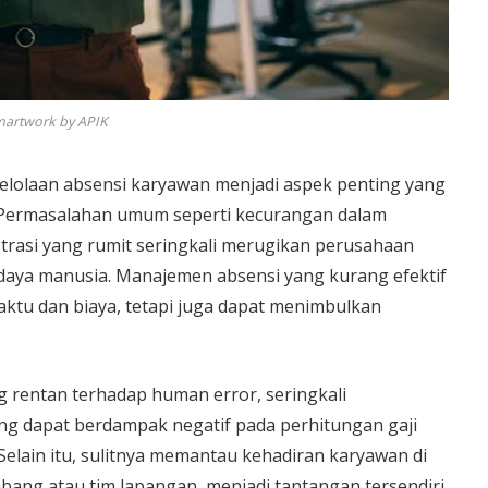
martwork by APIK
elolaan absensi karyawan menjadi aspek penting yang
. Permasalahan umum seperti kecurangan dalam
strasi yang rumit seringkali merugikan perusahaan
 daya manusia. Manajemen absensi yang kurang efektif
tu dan biaya, tetapi juga dapat menimbulkan
rentan terhadap human error, seringkali
g dapat berdampak negatif pada perhitungan gaji
lain itu, sulitnya memantau kehadiran karyawan di
abang atau tim lapangan, menjadi tantangan tersendiri