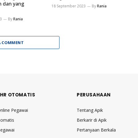
n dan yang
18 September 2023
By
Rania
3
By
Rania
A COMMENT
 HR OTOMATIS
PERUSAHAAN
nline Pegawai
Tentang Apik
tomatis
Berkarir di Apik
 Pegawai
Pertanyaan Berkala