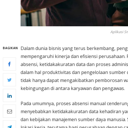
Aplikasi S
Dalam dunia bisnis yang terus berkembang, peng
BAGIKAN
mempengaruhi kinerja dan efisiensi perusahaan
absensi, ketidakakuratan data dan proses admini
dalam hal produktivitas dan pengelolaan sumber
tidak hanya dapat mengakibatkan pemborosan wak
kebingungan di antara karyawan dan pengawas.
Pada umumnya, proses absensi manual cenderung 
menyebabkan ketidakakuratan data kehadiran yan
dan kebijakan manajemen sumber daya manusia. Se
lokasi kerja, terutama bagi perusahaan dengan c