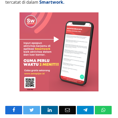
tercatat di dalam
Smartwork.
Facebook
Twitter
LinkedIn
Email
Telegram
Whats